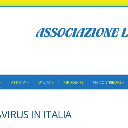
ASSOCIAZIONE 
»
ATTIVITA’
»
UTILITA’
»
PER ADERIRE
PER CONTRIBUIRE
»
RUS IN ITALIA