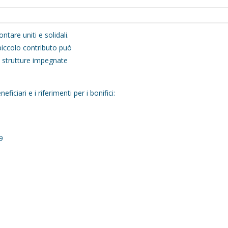
ntare uniti e solidali.
piccolo contributo può
e strutture impegnate
ficiari e i riferimenti per i bonifici:
9