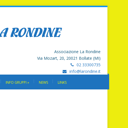
LA RONDINE
Associazione La Rondine
Via Mozart, 20, 20021 Bollate (MI)
02 33300735
info@larondine.it
INFO GRUPPI
»
NEWS
LINKS