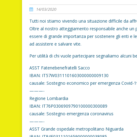
14/03/2020
Tutti noi stiamo vivendo una situazione difficile da affro
Oltre al nostro atteggiamento responsabile anche un 
essere di grande importanza per sostenere gli enti e l
ad assistere e salvare vite.
Per utilità di chi vuole partecipare segnaliamo alcuni bene
ASST Fatenebenefratelli Sacco
IBAN: IT57W0311101603000000009130
causale: Sostegno economico per emergenza Covid-1
———-
Regione Lombardia
IBAN: IT76P0306909790100000300089
causale: Sostegno emergenza coronavirus
———-
ASST Grande ospedale metropolitano Niguarda
IBAN: IT84F0311101659000000038085