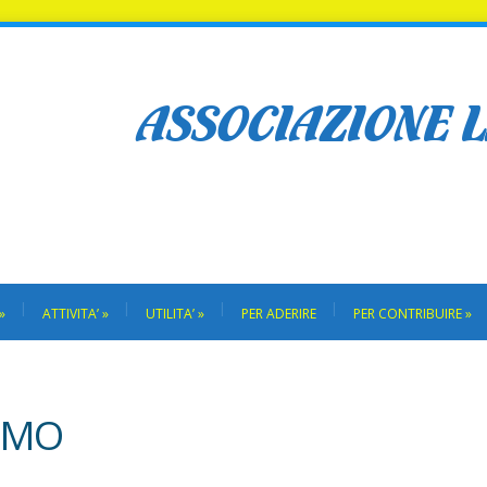
ASSOCIAZIONE 
»
ATTIVITA’
»
UTILITA’
»
PER ADERIRE
PER CONTRIBUIRE
»
IAMO