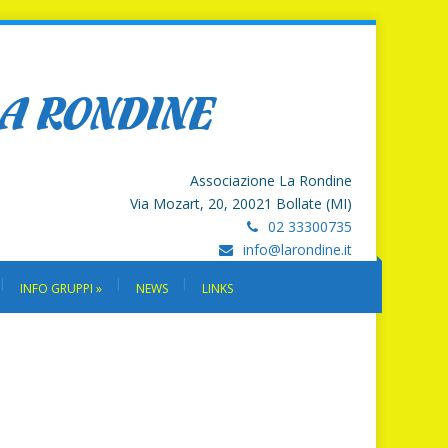
LA RONDINE
Associazione La Rondine
Via Mozart, 20, 20021 Bollate (MI)
02 33300735
info@larondine.it
INFO GRUPPI
»
NEWS
LINKS